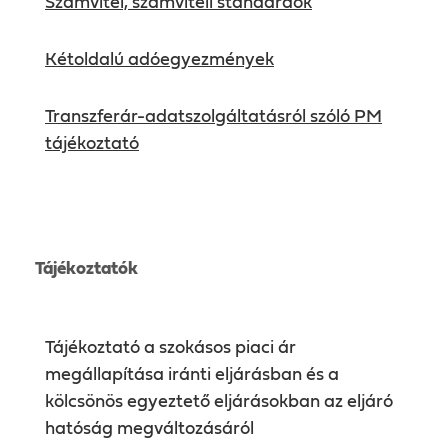
Számvitel, számviteli standardok
Kétoldalú adóegyezmények
Transzferár-adatszolgáltatásról szóló PM
tájékoztató
Tájékoztatók
Tájékoztató a szokásos piaci ár
megállapítása iránti eljárásban és a
kölcsönös egyeztető eljárásokban az eljáró
hatóság megváltozásáról