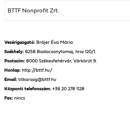
BTTF Nonprofit Zrt.
Vezérigazgató:
Brájer Éva Mária
Székhely:
8258 Badacsonytomaj, hrsz 120/1.
Postacím:
8000 Székesfehérvár, Várkörút 9.
Honlap:
http://bttf.hu/
Email:
titkarsag@bttf.hu
Központi telefonszám:
+36 20 278 1128
Fax:
nincs