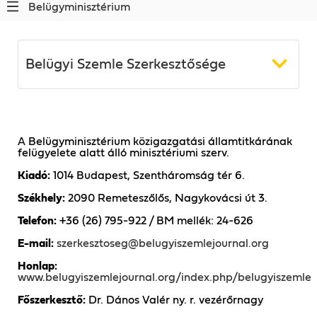
Belügyminisztérium
Belügyi Szemle Szerkesztősége
A Belügyminisztérium közigazgatási államtitkárának
felügyelete alatt álló minisztériumi szerv.
Kiadó:
1014 Budapest, Szentháromság tér 6.
Székhely:
2090 Remeteszőlős, Nagykovácsi út 3.
Telefon:
+36 (26) 795-922 / BM mellék: 24-626
E-mail:
szerkesztoseg@belugyiszemlejournal.org
Honlap:
www.belugyiszemlejournal.org/index.php/belugyiszemle
Főszerkesztő:
Dr. Dános Valér ny. r. vezérőrnagy