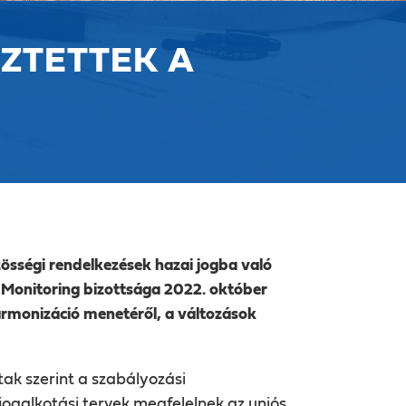
ZTETTEK A
zösségi rendelkezések hazai jogba
való
 Monitoring bizottsága 2022. október
armonizáció menetéről, a változások
k szerint a szabályozási
jogalkotási tervek megfelelnek az uniós