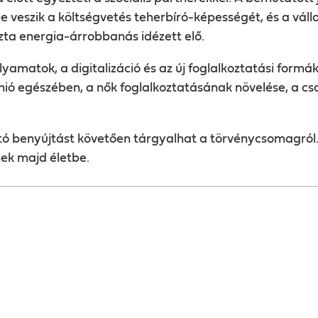
 veszik a költségvetés teherbíró-képességét, és a váll
zta energia-árrobbanás idézett elő.
lyamato
k, a digitalizáció és az új foglalkoztatási formá
nió egészében, a nők foglalkoztatásának növelése, a cs
ó benyújtást követően tárgyalhat a törvénycsomagról.
nek majd életbe.