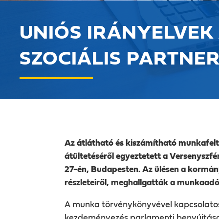
UNIÓS IRÁNYELVEK
SZOCIÁLIS PARTNE
Az átlátható és kiszámítható munkafelt
átültetéséről egyeztetett a Versenysz
27-én, Budapesten. Az ülésen a kormány
részleteiről, meghallgatták a munkaadó
A munka törvénykönyvével kapcsolatos
kezdeményezés parlamenti benyújtása el