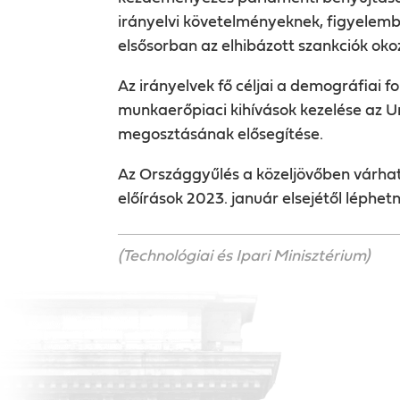
irányelvi követelményeknek, figyelembe
elsősorban az elhibázott szankciók oko
Az irányelvek fő céljai a demográfiai f
o
munkaerőpiaci kihívások kezelése az U
megosztásának elősegítése.
Az Országgyűlés a közeljövőben várhat
előírások 2023. január elsejétől léphet
(Technológiai és Ipari Minisztérium)