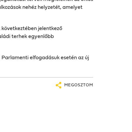
alkozások nehéz helyzetét, amelyet
k
következtében jelentkező
aládi terhek egyenlőbb
 Parlamenti elfogadásuk esetén az új
MEGOSZTOM