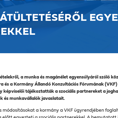
 ÁTÜLTETÉSÉRŐL EGYE
REKKEL
ételekről, a munka és magánélet egyensúlyáról szóló kö
féra és a Kormány Állandó Konzultációs Fórumának (VKF)
 képviselői tájékoztatták a szociális partnereket a jogh
k és munkavállalók javaslatait.
 módosításokat a kormány a VKF ügyrendjében foglalta
őtt egyezteti a szociális partnerekkel. A bemutatott 