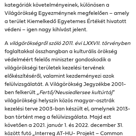
kategóriák követelményeinek, különösen a
Világörökség Egyezménynek megfelelően – amely
a terület Kiemelkedő Egyetemes Értékét hivatott
védeni – igen nagy kihívást jelent.
A
világörökségről szóló 2011. évi LXXVII. törvényben
foglaltakkal összhangban a kulturális örökség
védelméért felelős miniszter gondoskodik a
világörökségi területek kezelési tervének
előkészítéséről, valamint kezdeményezi azok
felülvizsgálatát. A Világörökség Jegyzékbe 2001-
ben felkerült
„
Fertő/Neusiedlersee kultúrtáj
”
világörökségi helyszín közös magyar-osztrák
kezelési terve 2003-ban készült el, amelynek 2013-
ban történt meg a felülvizsgálata. Majd ezt
követően
a 2021. január 1. és 2022. december 31.
között futó „
Interreg AT-HU- Projekt – Common