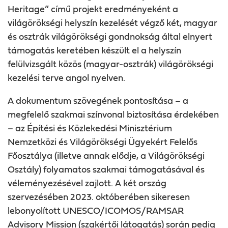
Heritage
” című projekt eredményeként a
világörökségi
helyszín kezelését végző két, magyar
és osztrák világörökségi gondnokság által elnyert
támogatás keretében készült el a helyszín
felülvizsgált
közös (magyar-osztrák) világörökségi
kezelési terv
e angol nyelven.
A dokumentum szövegének pontosítása – a
megfelelő szakmai színvonal biztosítása érdekében
– az Építési és Közlekedési Minisztérium
Nemzetközi és Világörökségi Ügyekért Felelős
Főosztálya (illetve annak elődje, a Világörökségi
Osztály)
folyamatos
szakmai támogatásával és
véleményezésével
zajlott. A két ország
szervezésében 2023. októberében sikeresen
lebonyolított UNESCO/ICOMOS/RAMSAR
Advisory Mission (szakértői látogatás) során pedig