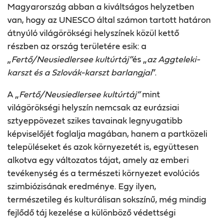
Magyarország abban a kiváltságos helyzetben
van, hogy az UNESCO által számon tartott határon
átnyúló világörökségi helyszínek közül kettő
részben az ország területére esik: a
„
Fertő/Neusiedlersee kultúrtáj”
és „
az Aggteleki-
karszt és a Szlovák-karszt barlangjai
”.
A „
Fertő/Neusiedlersee kultúrtáj”
mint
világörökségi helyszín nemcsak az eurázsiai
sztyeppövezet szikes tavainak legnyugatibb
képviselőjét foglalja magában, hanem a partközeli
településeket és azok környezetét is, együttesen
alkotva egy változatos tájat, amely az emberi
tevékenység és a természeti környezet evolúciós
szimbiózisának eredménye. Egy ilyen,
természetileg és kulturálisan sokszínű, még mindig
fejlődő táj kezelése a különböző védettségi