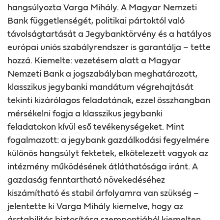
hangsúlyozta Varga Mihály. A Magyar Nemzeti
Bank függetlenségét, politikai pártoktól való
távolságtartását a Jegybanktörvény és a hatályos
európai uniós szabályrendszer is garantálja – tette
hozzá. Kiemelte: vezetésem alatt a Magyar
Nemzeti Bank a jogszabályban meghatározott,
klasszikus jegybanki mandátum végrehajtását
tekinti kizárólagos feladatának, ezzel összhangban
mérsékelni fogja a klasszikus jegybanki
feladatokon kívül eső tevékenységeket. Mint
fogalmazott: a jegybank gazdálkodási fegyelmére
különös hangsúlyt fektetek, elkötelezett vagyok az
intézmény működésének átláthatósága iránt. A
gazdaság fenntartható növekedéséhez
kiszámítható és stabil árfolyamra van szükség –
jelentette ki Varga Mihály kiemelve, hogy az