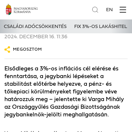
EN
CSALÁDI ADÓCSÖKKENTÉS
FIX 3%-OS LAKÁSHITEL
2024. DECEMBER 16. 11:36
MEGOSZTOM
Elsődleges a 3%-os inflációs cél elérése és
fenntartása, a jegybanki lépéseket a
stabilitást előtérbe helyezve, a pénz- és
tőkepiaci körülményeket figyelembe véve
határozzuk meg – jelentette ki Varga Mihály
az Országgyűlés Gazdasági Bizottságának
jegybankelnök-jelölti meghallgatásán.