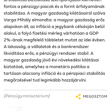
árstabilitás biztosítása szempontjából kiemelten
fontos a pénzügyi piacok és a forint árfolyamának
stabilitása. A magyar gazdaság kilátásairól szólva
Varga Mihály elmondta: a magyar gazdaság erős
alapokon áll, az infláció a jegybank célsávján belül
alakul, a folyó fizetési mérleg várhatóan a GDP
2%-ának megfelelő többletet mutat az idei évben.
A lakosság, a vállalatok és a bankrendszer
likviditása erős, a pénzügyi rendszer stabil. A
magyar gazdaság jövő évi növekedési kilátásai
biztatóak, amelyhez a monetáris politika a
tartósan alacsony infláció és a pénzpiaci stabilitás
megőrzésével tud leginkább hozzájárulni.
(Pénzügyminisztérium)
MEGOSZTOM