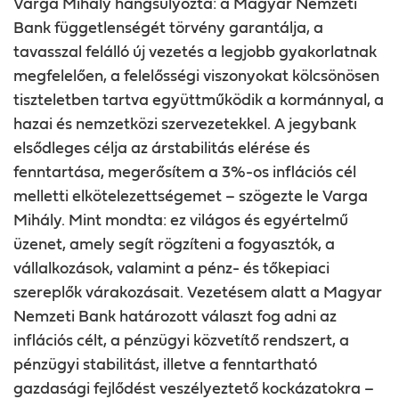
Varga Mihály hangsúlyozta: a Magyar Nemzeti
Bank függetlenségét törvény garantálja, a
tavasszal felálló új vezetés a legjobb gyakorlatnak
megfelelően, a felelősségi viszonyokat kölcsönösen
tiszteletben tartva együttműködik a kormánnyal, a
hazai és nemzetközi szervezetekkel.
A jegybank
elsődleges célja az árstabilitás elérése és
fenntartása, megerősítem a 3%-os inflációs cél
melletti elkötelezettségemet – szögezte le Varga
Mihály. Mint mondta: ez világos és egyértelmű
üzenet, amely segít rögzíteni a fogyasztók, a
vállalkozások, valamint a pénz- és tőkepiaci
szereplők várakozásait. Vezetésem alatt a Magyar
Nemzeti Bank határozott választ fog adni az
inflációs célt, a pénzügyi közvetítő rendszert, a
pénzügyi stabilitást, illetve a fenntartható
gazdasági fejlődést veszélyeztető kockázatokra –