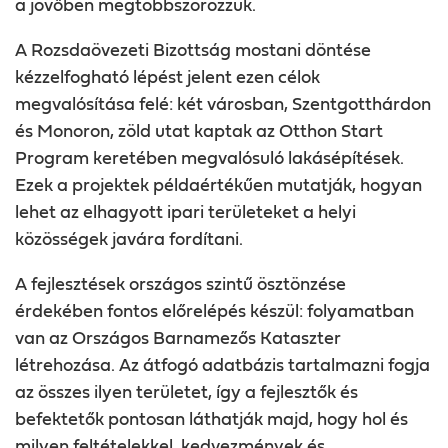
a jövőben megtöbbszörözzük.
A Rozsdaövezeti Bizottság mostani döntése
kézzelfogható lépést jelent ezen célok
megvalósítása felé: két városban, Szentgotthárdon
és Monoron, zöld utat kaptak az Otthon Start
Program keretében megvalósuló lakásépítések.
Ezek a projektek példaértékűen mutatják, hogyan
lehet az elhagyott ipari területeket a helyi
közösségek javára fordítani.
A fejlesztések országos szintű ösztönzése
érdekében fontos előrelépés készül: folyamatban
van az Országos Barnamezős Kataszter
létrehozása. Az átfogó adatbázis tartalmazni fogja
az összes ilyen területet, így a fejlesztők és
befektetők pontosan láthatják majd, hogy hol és
milyen feltételekkel, kedvezmények és