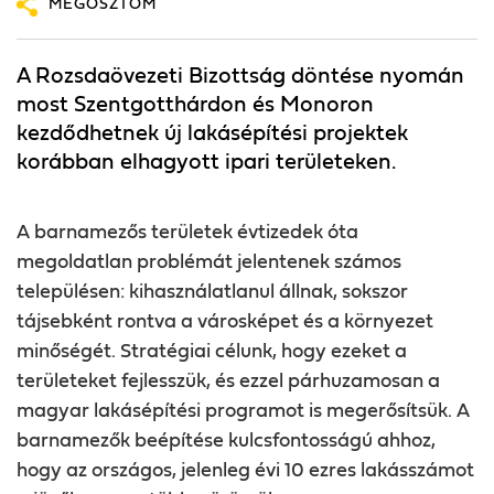
MEGOSZTOM
A Rozsdaövezeti Bizottság döntése nyomán
most Szentgotthárdon és Monoron
kezdődhetnek új lakásépítési projektek
korábban elhagyott ipari területeken.
A barnamezős területek évtizedek óta
megoldatlan problémát jelentenek számos
településen: kihasználatlanul állnak, sokszor
tájsebként rontva a városképet és a környezet
minőségét. Stratégiai célunk, hogy ezeket a
területeket fejlesszük, és ezzel párhuzamosan a
magyar lakásépítési programot is megerősítsük. A
barnamezők beépítése kulcsfontosságú ahhoz,
hogy az országos, jelenleg évi 10 ezres lakásszámot