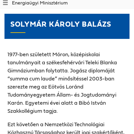
Energiaügyi Minisztérium
SOLYMÁR KÁROLY BALÁZS
1977-ben született Móron, középiskolai
tanulmányait a székesfehérvári Teleki Blanka
Gimnáziumban folytatta. Jogász diplomáját
“summa cum laude” minősítéssel 2003-ban
szerezte meg az Eötvös Loránd
Tudományegyetem Állam- és Jogtudományi
Karán. Egyetemi évei alatt a Bibó István
Szakkollégium tagja.
Ezt követően a Nemzetközi Technológiai
Közhasznú Társasághoz került jogi szakértőként,